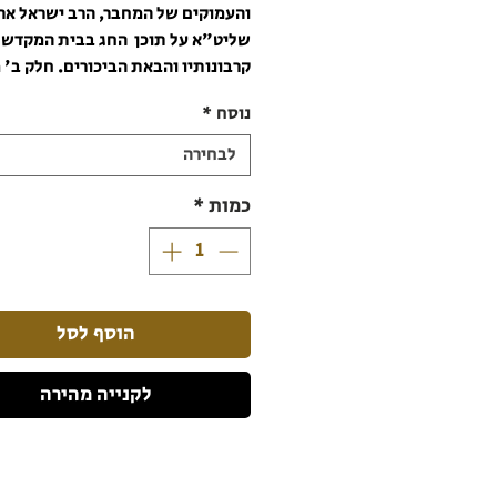
והעמוקים של המחבר, הרב ישראל אר
שליט"א על תוכן החג בבית המקדש,
קרבונותיו והבאת הביכורים. חלק ב'
כולו לנושא "מהר סיני אל המקדש
נוסח
*
בירושלים". הנושאים הנידונים מלווי
בתמונות מרהיבות הממחישות את ה
לבחירה
והתקופה.
מחזור שבועות בנוסח עדות מזרח על 
כמות
*
מחזור קול יעקב של הרב מרדכי אליהו
שאר הנוסחים אזלו אך התוכן המוסף א
שונה בין הנוסחים.
142 עמודים
הוסף לסל
גודל 17 * 25 סמ
לקנייה מהירה