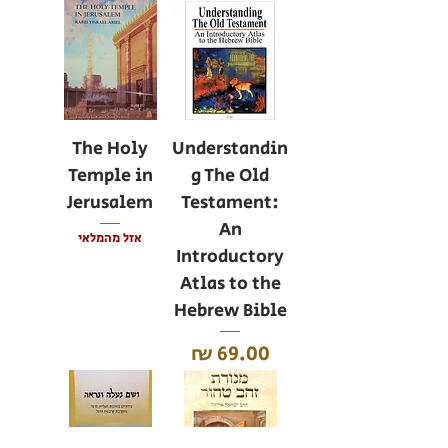
The Holy
Understandin
Temple in
g The Old
Jerusalem
Testament:
An
אזל מהמלאי
Introductory
Atlas to the
Hebrew Bible
מחיר