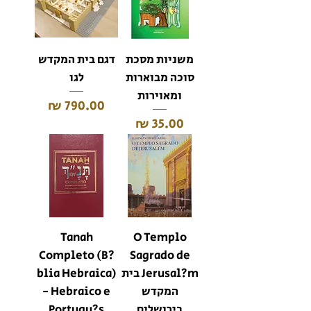
משניות מסכת
דגם בית המקדש
סוכה מבוארות
לגו
ומאוירות
מחיר
מחיר
Tanah
O Templo
Completo (B?
Sagrado de
Jerusal?m בית
blia Hebraica)
המקדש
- Hebraico e
בירושלים
Portugu?s