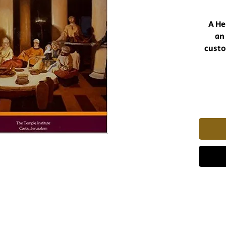
A He
an
custo
t
versio
Land 
Hebrew
script
phot
vesse