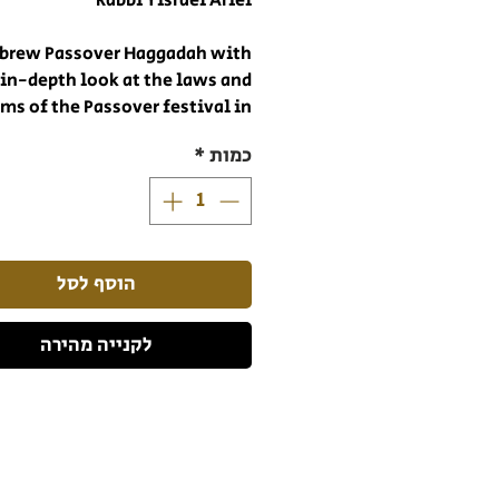
Rabbi Yisrael Ariel
brew Passover Haggadah with
 in-depth look at the laws and
ms of the Passover festival in
he Holy Temple in Jerusalem in
כמות
*
ancient times and the various
ns of the Haggadah used in the
of Israel and the Diaspora. The
 text of the Haggadah we use
today, in a beautifully crafted
הוסף לסל
, is complemented by specially
commissioned paintings and
לקנייה מהירה
ographs of the Temple and its
ls, reconstructed according to
the Bible.
Hardcover
112 pages