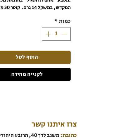
.מטבע "מחצית השקל" בהוצאת מכו
המקדש, במשקל 14 גרם. קוטר 30 מ"מ.
כמות
*
הוסף לסל
לקנייה מהירה
צרו איתנו קשר
כתובת:
משגב לדך 40, הרובע היהודי