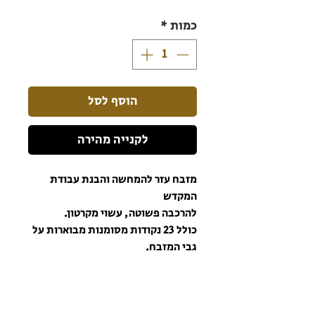
כמות
*
הוסף לסל
לקנייה מהירה
מזבח עזר להמחשה והבנת עבודת
המקדש
להרכבה פשוטה, עשוי מקרטון.
כולל 23 נקודות מסומנות מבוארות על
גבי המזבח.
מידותיו ביחסיות המתאימה בקנה
המידה למידות המזבח
הרשמו לניוזלטר כדי שתהיו מעודכנים תמיד!
מידות הדגם הבנוי-
58*30*10