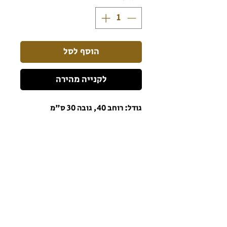
הוסף לסל
לקנייה מהירה
גודל: רוחב 40, גובה 30 ס"מ
הרשמו לניוזלטר כדי שתהיו מעודכנים תמיד!
הרשם לניוזלטר