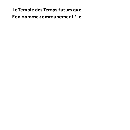
Le Temple des Temps futurs que
I'on nomme communement 'Le
Troisieme Temple" est decrit
dans les chapitres de la
prophetie d' Yehezqel a travers
lesquels,durant I' exil du
premier Temple, le prophete
הרשמו לניוזלטר כדי שתהיו מעודכנים תמיד!
Ye' hezqel a eu le merite d'
acceder a une revelation
prophetique dans laquelle il se
voit deambuler a l'interieur du
הרשם לניוזלטר
Temple des temps futurs.
כל הזכויות שמורות למכון המקדש ©
בניית אתר: eitanbarak007