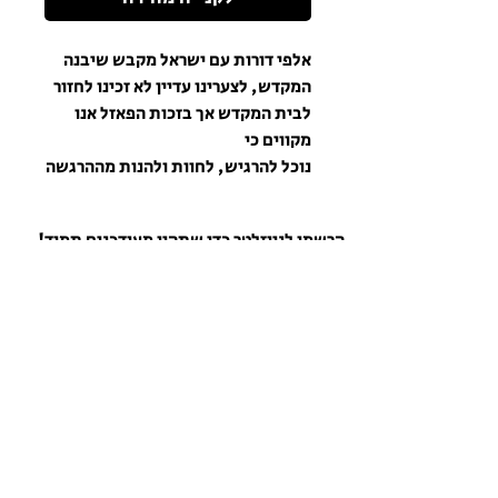
אלפי דורות עם ישראל מקבש שיבנה
המקדש, לצערינו עדיין לא זכינו לחזור
לבית המקדש אך בזכות הפאזל אנו
מקווים כי
נוכל להרגיש, לחוות ולהנות מההרגשה
שהנה בקרוב ממש נזכה לעלות לבית
המקדש.
הרשמו לניוזלטר כדי שתהיו מעודכנים תמיד!
כמות חלקים: 70 חלקים.
גודל: 68*48 ס"מ.
גיל:3 +
משתתפים: 1+
הרשם לניוזלטר
מידות קופסה:
רוחב: 28 ס"מ.
אורך: 28 ס"מ.
גובה: 10 ס"מ.
כל הזכויות שמורות למכון המקדש ©