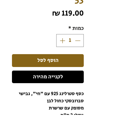
53
מחיר
כמות
*
הוסף לסל
לקנייה מהירה
כסף סטרלינג 925 עם "חי", גבישי
סברובסקי כחול לבן
מסופק עם שרשרת
גודל: 2 ס"מ