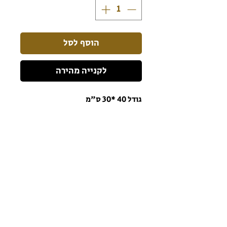
הוסף לסל
לקנייה מהירה
גודל 40 *30 ס"מ
הרשמו לניוזלטר כדי שתהיו מעודכנים תמיד!
הרשם לניוזלטר