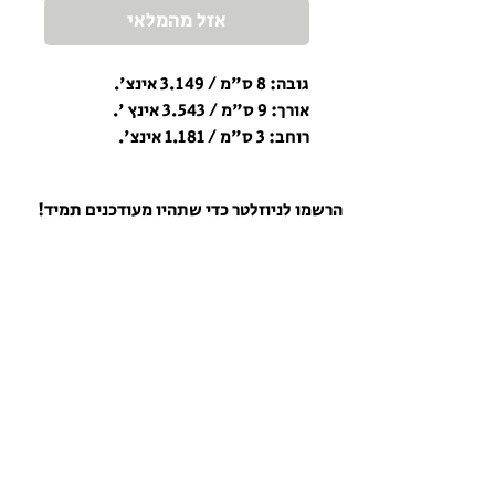
אזל מהמלאי
גובה: 8 ס"מ / 3.149 אינצ'.
אורך: 9 ס"מ / 3.543 אינץ '.
רוחב: 3 ס"מ / 1.181 אינצ'.
הרשמו לניוזלטר כדי שתהיו מעודכנים תמיד!
הרשם לניוזלטר
כל הזכויות שמורות למכון המקדש ©
בניית אתר: eitanbarak007